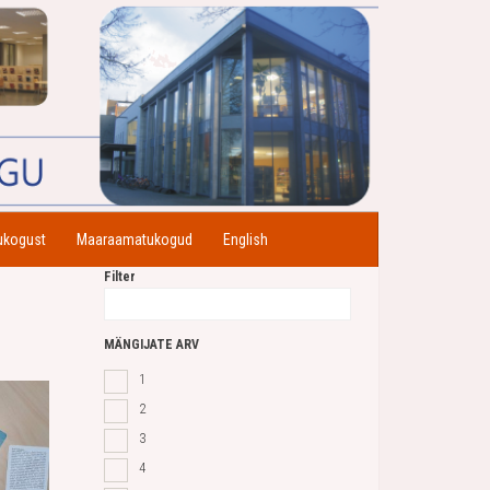
ukogust
Maaraamatukogud
English
Filter
MÄNGIJATE ARV
1
2
3
4