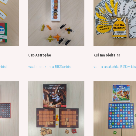
Cat-Astrophe
Kui ma oleksin!
bist
vaata asukohta RIKSwebist
vaata asukohta RISKwebis