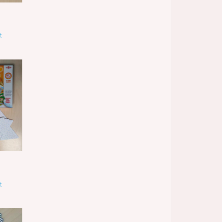
t
s
t