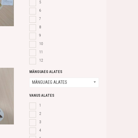
5
6
7
8
9
10
11
12
MÄNGUAEG ALATES
MÄNGUAEG ALATES
VANUS ALATES
1
2
3
4