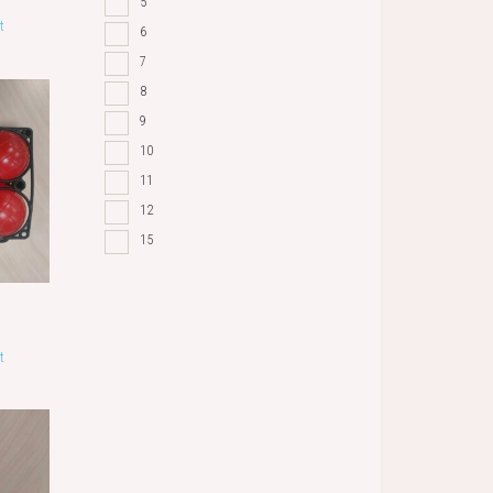
5
t
6
7
8
9
10
11
12
15
t