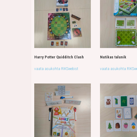
Harry Potter Quidditch Clash
Nutikas talunik
vaata asukohta RIKSwebist
vaata asukohta RIKSwe