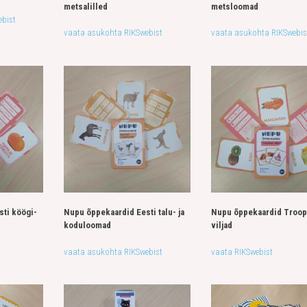
metsalilled
metsloomad
bist
vaata asukohta RIKSwebist
vaata asukohta RIKSwebis
ti köögi-
Nupu õppekaardid Eesti talu- ja
Nupu õppekaardid Troop
koduloomad
viljad
vaata asukohta RIKSwebist
vaata RIKSwebist