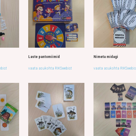
Laste pantomiimid
Nimeta midagi
bist
vaata asukohta RIKSwebist
vaata asukohta RIKSwebis