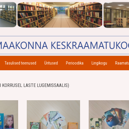
Tasulised teenused
Üritused
Perioodika
Lingikogu
Raamat
 KORRUSEL LASTE LUGEMISSAALIS)