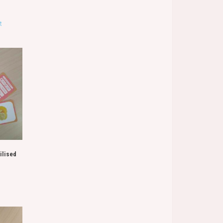
t
ilised