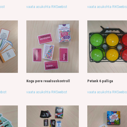
ist
vaata asukohta RIKSwebist
vaata asukohta RIKSwebis
Kogu pere reaalsuskontroll
Petank 6 palliga
bist
vaata asukohta RIKSwebist
vaata asukohta RIKSwebis