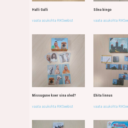
Halli Galli
Sõna bingo
vaata asukohta RIKSwebist
vaata asukohta RIKSwe
Missugune koer sina oled?
Ehita linnus
vaata asukohta RIKSwebist
vaata asukohta RIKSwe