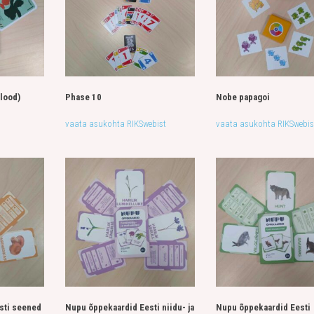
lood)
Phase 10
Nobe papagoi
vaata asukohta RIKSwebist
vaata asukohta RIKSwebis
sti seened
Nupu õppekaardid Eesti niidu- ja
Nupu õppekaardid Eesti