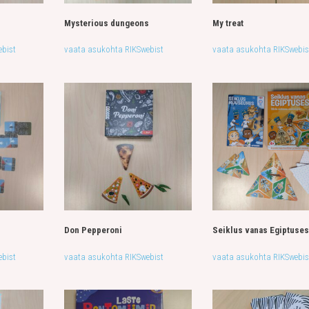
Mysterious dungeons
My treat
bist
vaata asukohta RIKSwebist
vaata asukohta RIKSwebis
Don Pepperoni
Seiklus vanas Egiptuse
bist
vaata asukohta RIKSwebist
vaata asukohta RIKSwebis