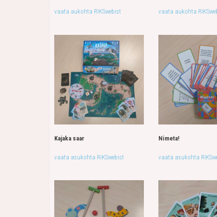
vaata aukohta RIKSwebist
vaata aukohta RIKSweb
Kajaka saar
Nimeta!
vaata asukohta RIKSwebist
vaata asukohta RIKSwe