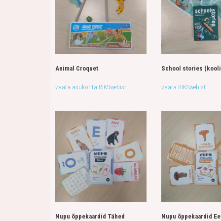
Animal Croquet
School stories (kooli
vaata asukohta RIKSwebist
vaata RIKSwebist
Nupu õppekaardid Tähed
Nupu õppekaardid Ee