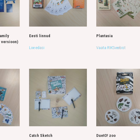
amily
Eesti linnud
Plantasia
 versioon)
Loe edasi
Vaata RIKSveebist
Catch Sketch
DuetO! zoo