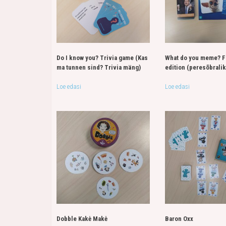
Do I know you? Trivia game (Kas
What do you meme? F
ma tunnen sind? Trivia mäng)
edition (peresõbralik
Loe edasi
Loe edasi
Dobble Kakė Makė
Baron Oxx