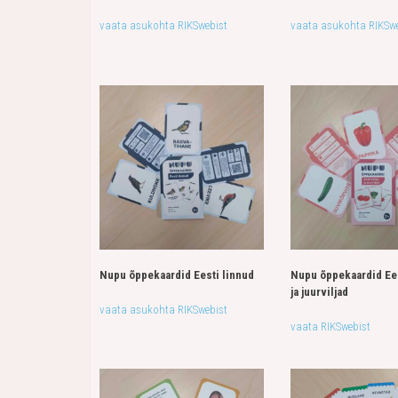
vaata asukohta RIKSwebist
vaata asukohta RIKSwe
Nupu õppekaardid Eesti linnud
Nupu õppekaardid Ees
ja juurviljad
vaata asukohta RIKSwebist
vaata RIKSwebist