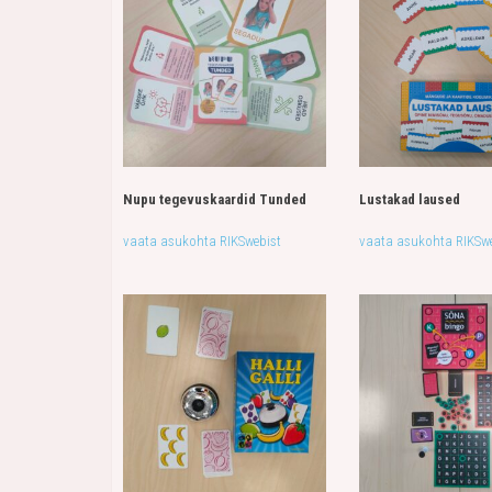
Nupu tegevuskaardid Tunded
Lustakad laused
vaata asukohta RIKSwebist
vaata asukohta RIKSwe