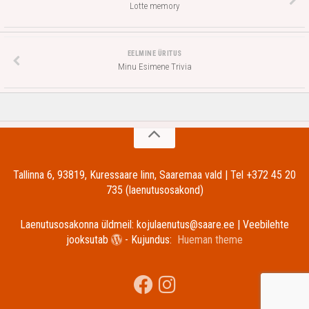
Lotte memory
EELMINE ÜRITUS
Minu Esimene Trivia
Tallinna 6, 93819, Kuressaare linn, Saaremaa vald | Tel +372 45 20
735 (laenutusosakond)
Laenutusosakonna üldmeil: kojulaenutus@saare.ee | Veebilehte
jooksutab
- Kujundus:
Hueman theme