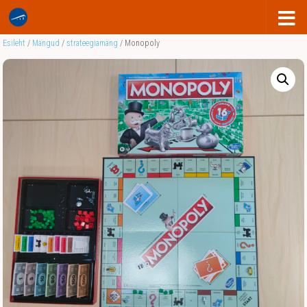
Esileht
/
Mängud
/
strateegiamäng
/ Monopoly