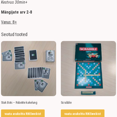
Kestvus 30min+
Mängijate arv 2-8
Vanus: 8+
Seotud tooted
Stak Bots – Robotite kakelung
Scrabble
vaata asukohta RIKSwebist
vaata asukohta RIKSwebist