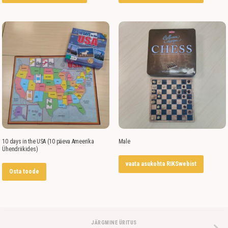
10 days in the USA (10 päeva Ameerika
Male
Ühendriikides)
vaata asukohta RIKSwebist
Osta toode
JÄRGMINE ÜRITUS