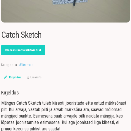
Catch Sketch
vaata asukohta RIKSwebist
Kategooria:
Määramata
Kirjeldus
Lisainfo
Kirjeldus
Mängus Catch Sketch tuleb kiiresti joonistada ette antud märksõnast
pilt. Kui arvaja, vaatab pilti ja arvab märksõna ära, saavad mõlemad
mängijad punkte. Esimesena saab arvajale pilti näidata mängija, kes
lõpetas joonistamise esimesena. Kui aga joonistad liiga kiiresti, ei
pruugi keegi su pildist aru saada!