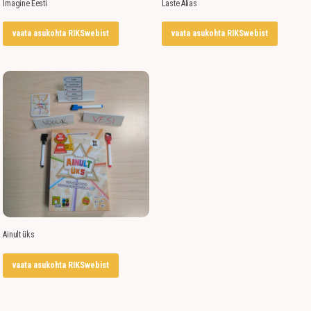
Imagine Eesti
Laste Alias
vaata asukohta RIKSwebist
vaata asukohta RIKSwebist
Ainult üks
vaata asukohta RIKSwebist