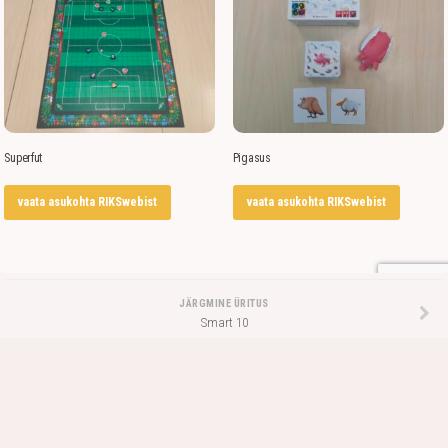
Superfut
Pigasus
vaata asukohta RIKSwebist
vaata asukohta RIKSwebist
JÄRGMINE ÜRITUS
Smart 10
EELMINE ÜRITUS
DuetO! zoo