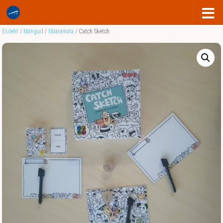
Esileht
/
Mängud
/
Määramata
/ Catch Sketch