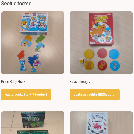
Seotud tooted
Pusle Baby Shark
Kassid köögis
vaata asukohta RIKSwebist
vaata asukohta RIKSwebist