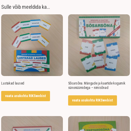
Sulle võib meeldida ka…
Lustakad laused
Sõsarsõna. Mängude ja kaartide kogumik
sünonüümidega – nimisõnad
vaata asukohta RIKSwebist
vaata asukohta RIKSwebist