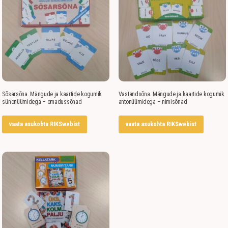
Sõsarsõna. Mängude ja kaartide kogumik
Vastandsõna. Mängude ja kaartide kogumik
sünonüümidega – omadussõnad
antonüümidega – nimisõnad
vaata asukohta RIKSwebist
vaata asukohta RIKSwebist