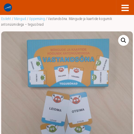
Esileht
/
Mängud
/
õppemäng
/ Vastandsõna. Mängude ja kaartide kogumik
antonüümidega – tegusõnad