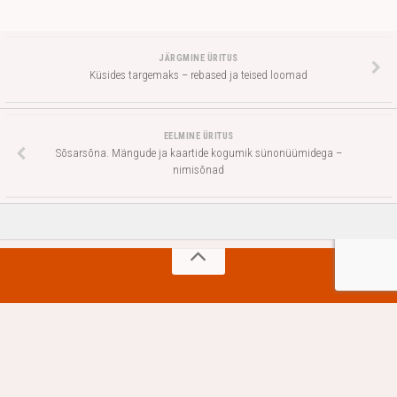
JÄRGMINE ÜRITUS
Küsides targemaks – rebased ja teised loomad
EELMINE ÜRITUS
Sõsarsõna. Mängude ja kaartide kogumik sünonüümidega –
nimisõnad
Tallinna 6, 93819, Kuressaare linn, Saaremaa vald | Tel +372 45 20
735 (laenutusosakond)
Laenutusosakonna üldmeil: kojulaenutus@saare.ee | Veebilehte
jooksutab
- Kujundus:
Hueman theme