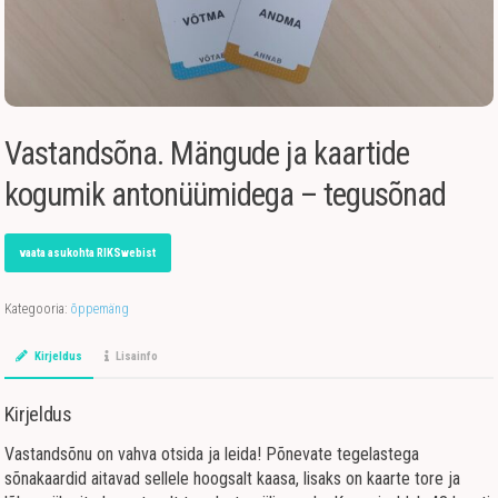
Vastandsõna. Mängude ja kaartide
kogumik antonüümidega – tegusõnad
vaata asukohta RIKSwebist
Kategooria:
õppemäng
Kirjeldus
Lisainfo
Kirjeldus
Vastandsõnu on vahva otsida ja leida! Põnevate tegelastega
sõnakaardid aitavad sellele hoogsalt kaasa, lisaks on kaarte tore ja