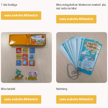
7 ühe hoobiga
Minu mängukohver. Montessori meetod: aita
mul seda ise teha!
vaata asukohta RIKSwebist
vaata asukohta RIKSwebist
Minu tunded
Nutimäng
vaata asukohta RIKSwebist
vaata asukohta RIKSwebist