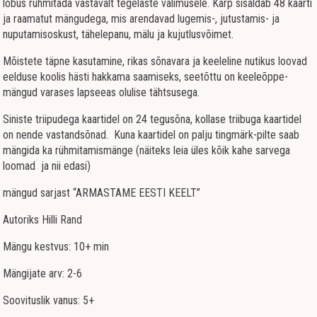
lõbus rühmitada vastavalt tegelaste välimusele. Karp sisaldab 48 kaarti
ja raamatut mängudega, mis arendavad lugemis-, jutustamis- ja
nuputamisoskust, tähelepanu, mälu ja kujutlusvõimet.
Mõistete täpne kasutamine, rikas sõnavara ja keeleline nutikus loovad
eelduse koolis hästi hakkama saamiseks, seetõttu on keeleõppe-
mängud varases lapseeas olulise tähtsusega.
Siniste triipudega kaartidel on 24 tegusõna, kollase triibuga kaartidel
on nende vastandsõnad. Kuna kaartidel on palju tingmärk-pilte saab
mängida ka rühmitamismänge (näiteks leia üles kõik kahe sarvega
loomad ja nii edasi)
mängud sarjast “ARMASTAME EESTI KEELT”
Autoriks Hilli Rand
Mängu kestvus: 10+ min
Mängijate arv: 2-6
Soovituslik vanus: 5+