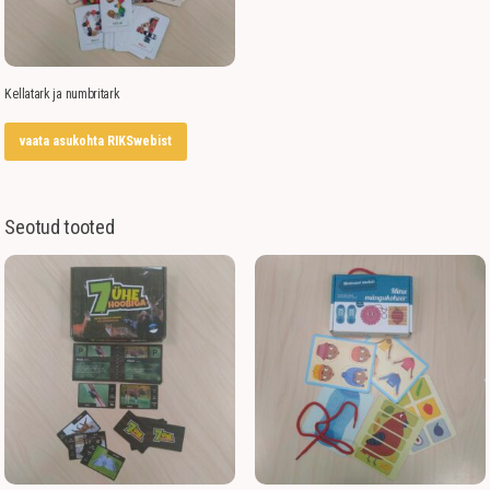
Kellatark ja numbritark
vaata asukohta RIKSwebist
Seotud tooted