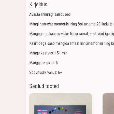
Kirjeldus
Avasta linnuriigi saladused!
Mängi haaravat memoriini ning õpi tundma 20 lindu ja 
Mänguga on kaasas väike linnuraamat, kust võid iga lii
Kaartidega saab mängida lihtsat linnumemoriini ning k
Mängu kestvus: 15+ min
Mängijate arv: 2-5
Soovituslik vanus: 6+
Seotud tooted