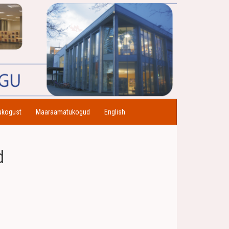
ukogust
Maaraamatukogud
English
d