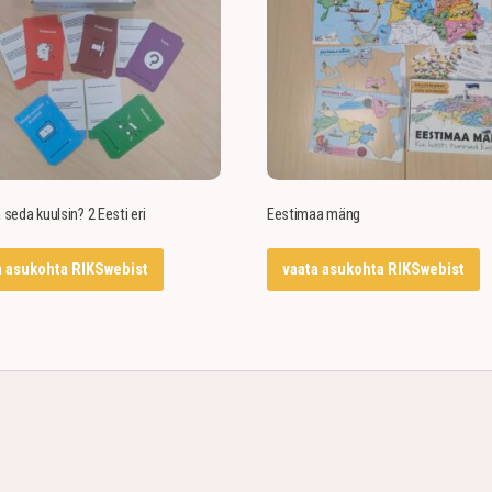
seda kuulsin? 2 Eesti eri
Eestimaa mäng
a asukohta RIKSwebist
vaata asukohta RIKSwebist
| Tel +372 45 20 735