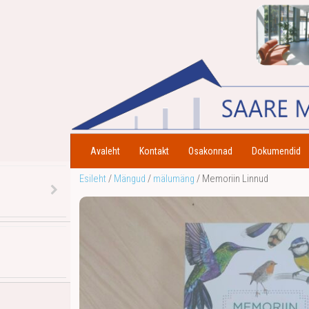
Avaleht
Kontakt
Osakonnad
Dokumendid
Esileht
/
Mängud
/
mälumäng
/ Memoriin Linnud