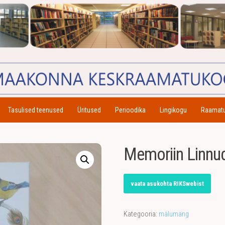
Tasulised teenused
Üritused
Perioodika
Lingikogu
Raamat
Memoriin Linnu
vaata asukohta RIKSwebist
Kategooria:
mälumäng