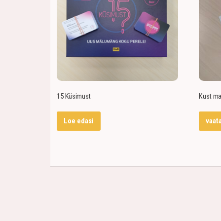
15 Küsimust
Kust ma 
Loe edasi
vaat
Tallinna 6, 93819, Kuressaare linn, Saaremaa vald 