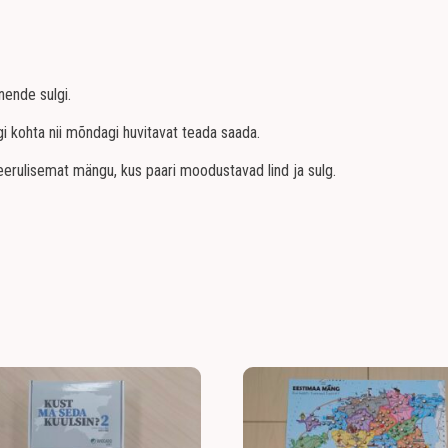
nende sulgi.
gi kohta nii mõndagi huvitavat teada saada.
eerulisemat mängu, kus paari moodustavad lind ja sulg.