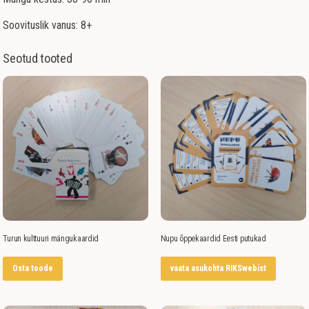
Soovituslik vanus: 8+
Seotud tooted
Turun kulttuuri mängukaardid
Nupu õppekaardid Eesti putukad
Osta toode
vaata asukohta RIKSwebist