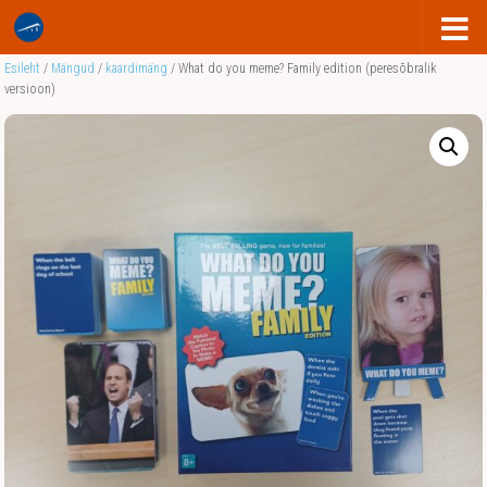
Esileht
/
Mängud
/
kaardimäng
/ What do you meme? Family edition (peresõbralik
versioon)