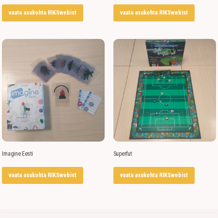
vaata asukohta RIKSwebist
vaata asukohta RIKSwebist
Imagine Eesti
Superfut
vaata asukohta RIKSwebist
vaata asukohta RIKSwebist