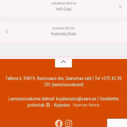
JÄRGMINE ÜRITUS
Halli Cups
EELMINE ÜRITUS
Pusle Baby Shark
Tallinna 6, 93819, Kuressaare linn, Saaremaa vald | Tel +372 45 20
735 (laenutusosakond)
Laenutusosakonna üldmeil: kojulaenutus@saare.ee | Veebilehte
jooksutab
- Kujundus:
Hueman theme