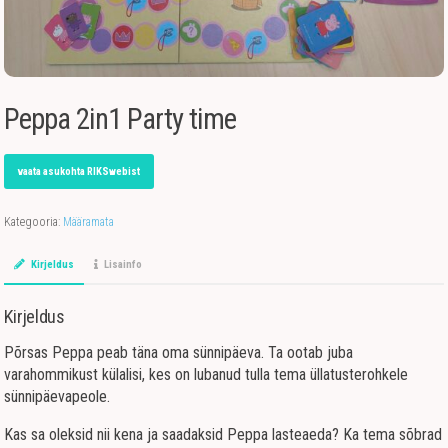
Peppa 2in1 Party time
vaata asukohta RIKSwebist
Kategooria:
Määramata
Kirjeldus
Lisainfo
Kirjeldus
Põrsas Peppa peab täna oma sünnipäeva. Ta ootab juba
varahommikust külalisi, kes on lubanud tulla tema üllatusterohkele
sünnipäevapeole.
Kas sa oleksid nii kena ja saadaksid Peppa lasteaeda? Ka tema sõbrad