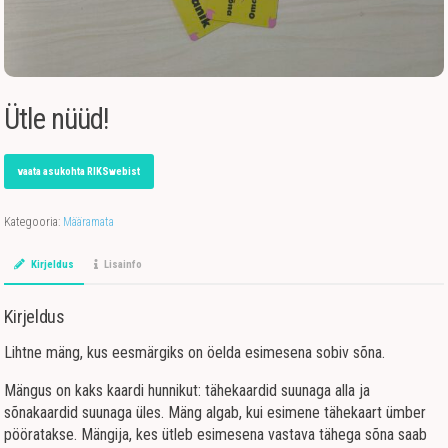
Ütle nüüd!
vaata asukohta RIKSwebist
Kategooria:
Määramata
Kirjeldus
Lisainfo
Kirjeldus
Lihtne mäng, kus eesmärgiks on öelda esimesena sobiv sõna.
Mängus on kaks kaardi hunnikut: tähekaardid suunaga alla ja
sõnakaardid suunaga üles. Mäng algab, kui esimene tähekaart ümber
pööratakse. Mängija, kes ütleb esimesena vastava tähega sõna saab