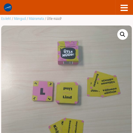
Esileht
/
Mängud
/
Määramata
/ Ütle nüüd!