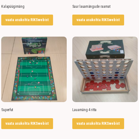
Kalapüügimäng
Suur lauamängude raamat
vaata asukohta RIKSwebist
vaata asukohta RIKSwebist
Superfut
Lauamäng 4 ritta
vaata asukohta RIKSwebist
vaata asukohta RIKSwebist