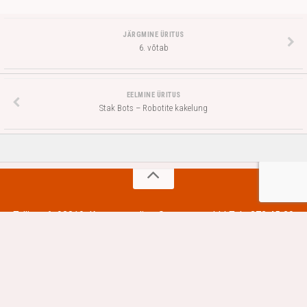
JÄRGMINE ÜRITUS
6. võtab
EELMINE ÜRITUS
Stak Bots – Robotite kakelung
Tallinna 6, 93819, Kuressaare linn, Saaremaa vald | Tel +372 45 20
735 (laenutusosakond)
Laenutusosakonna üldmeil: kojulaenutus@saare.ee | Veebilehte
jooksutab
- Kujundus:
Hueman theme