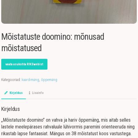
Mõistatuste doomino: mõnusad
mõistatused
vaata asukohta RIKSwebist
Kategooriad:
kaardimäng
,
õppemäng
Kirjeldus
Lisainfo
Kirjeldus
„Mõistatuste doomino” on vahva ja hariv õppemäng, mis aitab selles
lastele meelepärases rahvaluule lühivormis paremini orienteeruda ning
rikastab lapse fantaasiat. Mängus on 38 mõistatust koos vastustega.