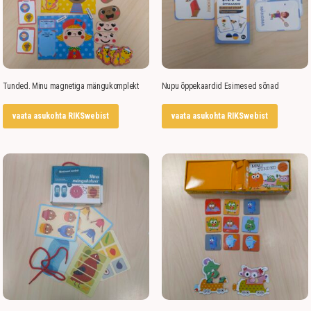
Tunded. Minu magnetiga mängukomplekt
Nupu õppekaardid Esimesed sõnad
vaata asukohta RIKSwebist
vaata asukohta RIKSwebist