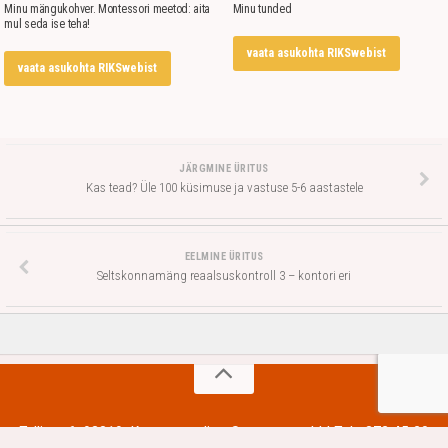
Minu mängukohver. Montessori meetod: aita
Minu tunded
mul seda ise teha!
vaata asukohta RIKSwebist
vaata asukohta RIKSwebist
JÄRGMINE ÜRITUS
Kas tead? Üle 100 küsimuse ja vastuse 5-6 aastastele
EELMINE ÜRITUS
Seltskonnamäng reaalsuskontroll 3 – kontori eri
Tallinna 6, 93819, Kuressaare linn, Saaremaa vald | Tel +372 45 20