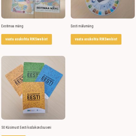
Eestimaa mäng
Eesti mälumäng
vaata asukohta RIKSwebist
vaata asukohta RIKSwebist
50 Küsimust Eesti kodakondsuseni