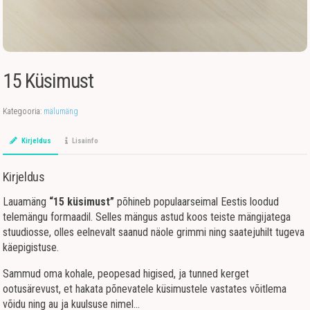
15 Küsimust
Kategooria:
mälumäng
Kirjeldus
Lisainfo
Kirjeldus
Lauamäng
“15 küsimust”
põhineb populaarseimal Eestis loodud
telemängu formaadil. Selles mängus astud koos teiste mängijatega
stuudiosse, olles eelnevalt saanud näole grimmi ning saatejuhilt tugeva
käepigistuse.
Sammud oma kohale, peopesad higised, ja tunned kerget
ootusärevust, et hakata põnevatele küsimustele vastates võitlema
võidu ning au ja kuulsuse nimel…