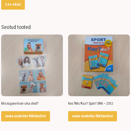
Loe edasi
Seotud tooted
Missugune koer sina oled?
Kes?Mis?Kus? Sport 1896 – 2012
vaata asukohta RIKSwebist
vaata asukohta RIKSwebist