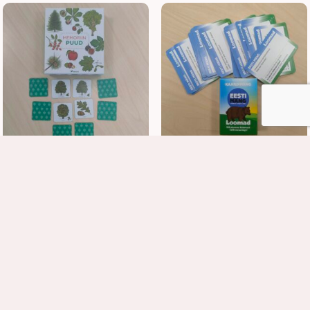
Memoriin Puud
Kaardimäng Eesti mäng loomad
vaata asukohta RIKSwebist
vaata asukohta RIKSwebist
JÄRGMINE ÜRITUS
What do you meme? Family edition (peresõbralik versioon)