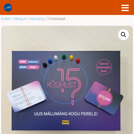
Esileht
/
Mängud
/
mälumäng
/ 15 Küsimust