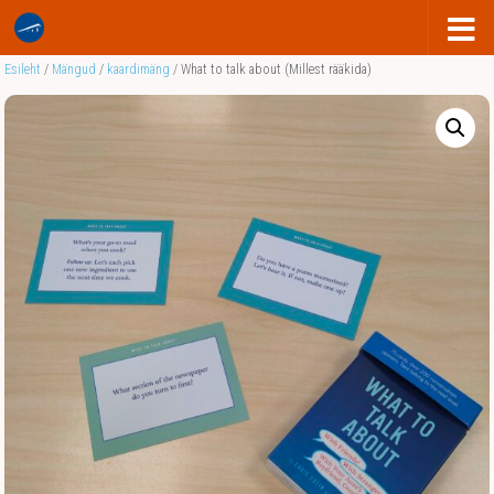
Esileht
/
Mängud
/
kaardimäng
/ What to talk about (Millest rääkida)