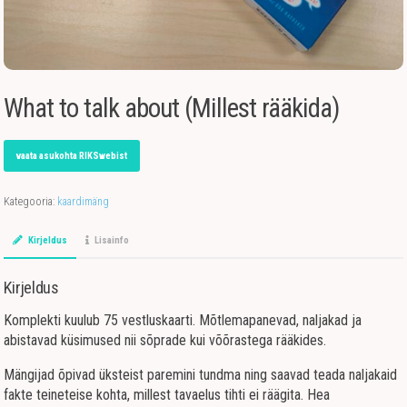
What to talk about (Millest rääkida)
vaata asukohta RIKSwebist
Kategooria:
kaardimäng
Kirjeldus
Lisainfo
Kirjeldus
Komplekti kuulub 75 vestluskaarti. Mõtlemapanevad, naljakad ja
abistavad küsimused nii sõprade kui võõrastega rääkides.
Mängijad õpivad üksteist paremini tundma ning saavad teada naljakaid
fakte teineteise kohta, millest tavaelus tihti ei räägita. Hea