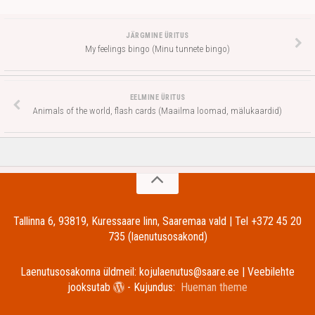
JÄRGMINE ÜRITUS
My feelings bingo (Minu tunnete bingo)
EELMINE ÜRITUS
Animals of the world, flash cards (Maailma loomad, mälukaardid)
Tallinna 6, 93819, Kuressaare linn, Saaremaa vald | Tel +372 45 20
735 (laenutusosakond)
Laenutusosakonna üldmeil: kojulaenutus@saare.ee | Veebilehte
jooksutab
- Kujundus:
Hueman theme