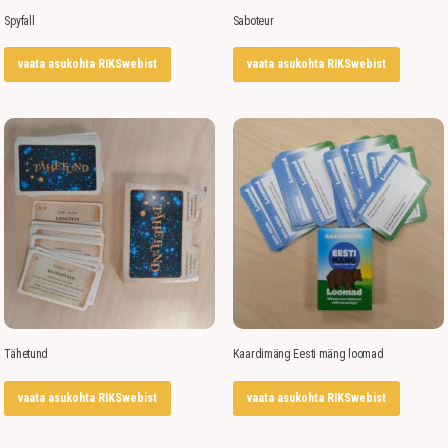
Spyfall
Saboteur
vaata asukohta RIKSwebist
vaata asukohta RIKSwebist
Tähetund
Kaardimäng Eesti mäng loomad
vaata asukohta RIKSwebist
vaata asukohta RIKSwebist