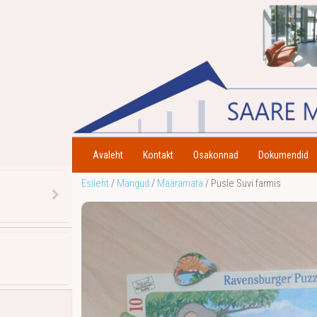
Avaleht
Kontakt
Osakonnad
Dokumendid
Esileht
/
Mängud
/
Määramata
/ Pusle Suvi farmis