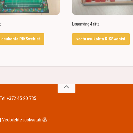
t
Lauamäng 4 ritta
a asukohta RIKSwebist
vaata asukohta RIKSwebist
| Tel +372 45 20 735
| Veebilehte jooksutab
-