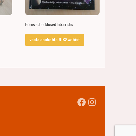
Põnevad seiklused labürindis
vaata asukohta RIKSwebist