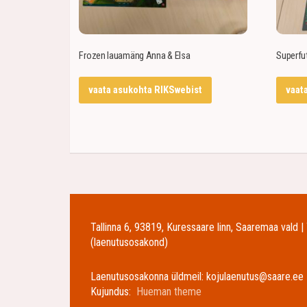
Frozen lauamäng Anna & Elsa
Superfu
vaata asukohta RIKSwebist
vaat
Tallinna 6, 93819, Kuressaare linn, Saaremaa vald 
(laenutusosakond)
Laenutusosakonna üldmeil: kojulaenutus@saare.ee 
Kujundus:
Hueman theme