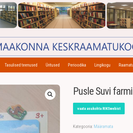
Tasulised teenused
Üritused
Perioodika
Lingikogu
Raamat
Pusle Suvi farm
vaata asukohta RIKSwebist
Kategooria:
Määramata