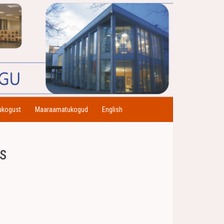
ukogust
Maaraamatukogud
English
is