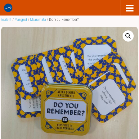
Esileht
/
Mängud
/
Määramata
/ Do You Remember?