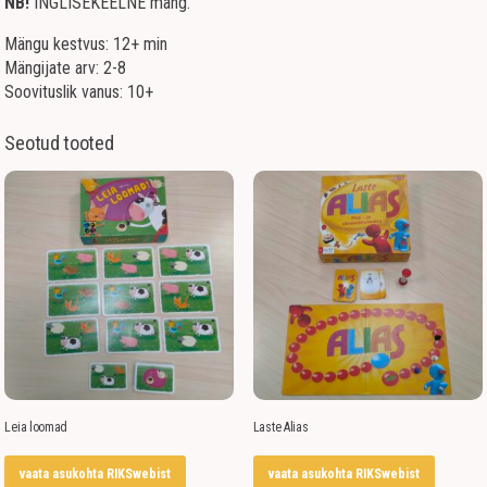
NB!
INGLISEKEELNE mäng.
Mängu kestvus: 12+ min
Mängijate arv: 2-8
Soovituslik vanus: 10+
Seotud tooted
Leia loomad
Laste Alias
vaata asukohta RIKSwebist
vaata asukohta RIKSwebist