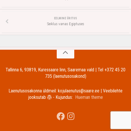
EELMINE ÜRITUS
Seiklus vanas Egiptuses
Tallinna 6, 93819, Kuressaare linn, Saaremaa vald | Tel +372 45 20
735 (laenutusosakond)
Laenutusosakonna üldmeil: kojulaenutus@saare.ee | Veebilehte
jooksutab
- Kujundus:
Hueman theme