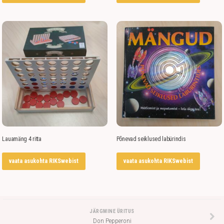
Lauamäng 4 ritta
Põnevad seiklused labürindis
vaata asukohta RIKSwebist
vaata asukohta RIKSwebist
JÄRGMINE ÜRITUS
Don Pepperoni